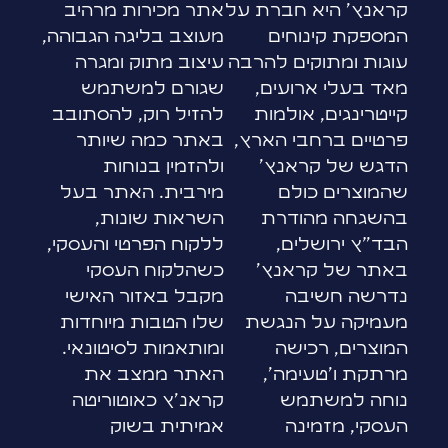
קראנץ' היא חברת על
אתר מכירות מרהיב
המספקת קינוחים
מעוצב בליגה הגבוהה,
עוגות ומתוקים להרבה
עיצוב מתוק ומגרה
מאד בעלי ארועים,
שגורם למשתמש
קייטרינגים, אולמות
להזיל רוק, להסתובב
פרטיים ברחבי הארץ,
באתר כמה שיותר
הדגש של קראנץ'
ולהזמין בנוחות
שהמוצרים כולם
מירבית. האתר בעל
בהשגחה מהודרת
השראות שונות,
הבד"ץ ירושלים,
ללקוח הפרטי והעסקי,
באתר של קראנץ'
כשהלקוח העסקי
נדרשה חשיבה
מקבל באזור האישי
מעמיקה על הנגשת
שלו הטבות מיוחדות
המוצרים, רכישה
ומותאמות לסיטונאי.
מרתקת ו'טעימה',
האתר ממצב את
נוחה למשתמש
קראנ'ץ כאוטוריטה
העסקי, מזמינה
אמיתית בשוק